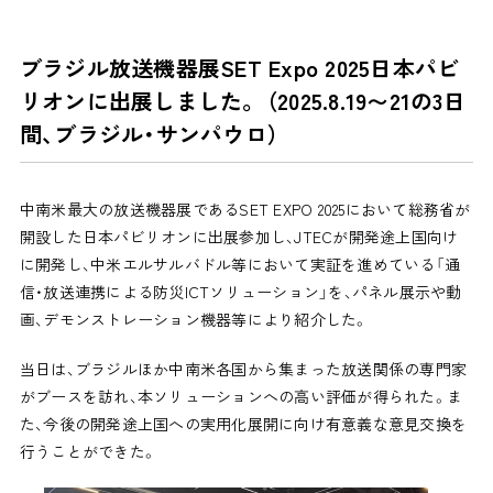
ブラジル放送機器展SET Expo 2025日本パビ
リオンに出展しました。 （2025.8.19〜21の3日
間、ブラジル・サンパウロ）
中南米最大の放送機器展であるSET EXPO 2025において総務省が
開設した日本パビリオンに出展参加し、JTECが開発途上国向け
に開発し、中米エルサルバドル等において実証を進めている「通
信・放送連携による防災ICTソリューション」を、パネル展示や動
画、デモンストレーション機器等により紹介した。
当日は、ブラジルほか中南米各国から集まった放送関係の専門家
がブースを訪れ、本ソリューションへの高い評価が得られた。ま
た、今後の開発途上国への実用化展開に向け有意義な意見交換を
行うことができた。